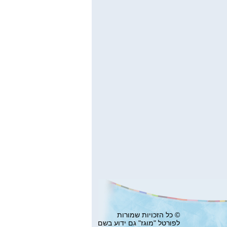
© כל הזכויות שמורות
לפורטל "מוגז" גם ידוע בשם